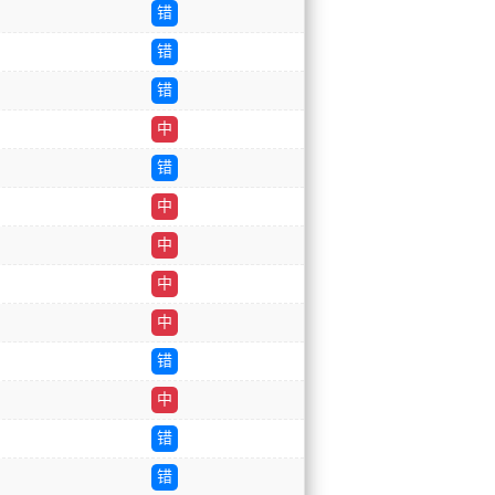
错
错
错
中
错
中
中
中
中
错
中
错
错