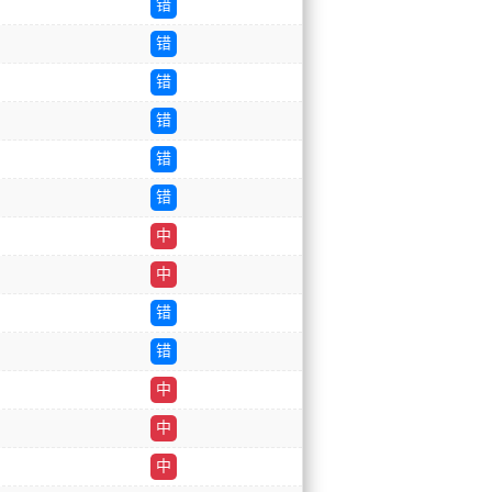
错
错
错
错
错
错
中
中
错
错
中
中
中