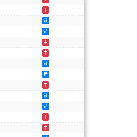
中
错
错
中
中
错
错
中
错
错
中
中