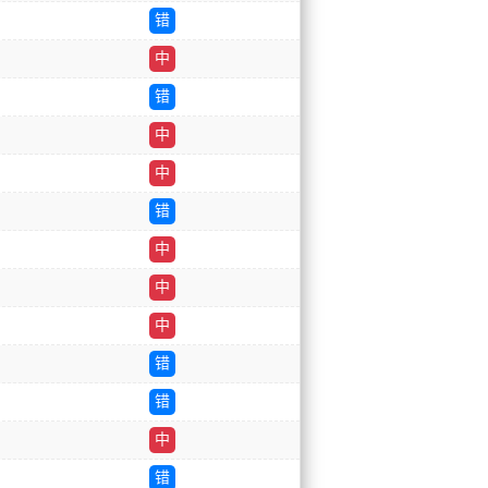
错
中
错
中
中
错
中
中
中
错
错
中
错