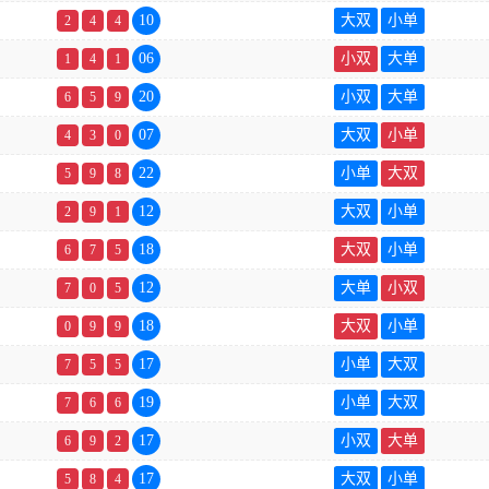
10
大双
小单
2
4
4
06
小双
大单
1
4
1
20
小双
大单
6
5
9
07
大双
小单
4
3
0
22
小单
大双
5
9
8
12
大双
小单
2
9
1
18
大双
小单
6
7
5
12
大单
小双
7
0
5
18
大双
小单
0
9
9
17
小单
大双
7
5
5
19
小单
大双
7
6
6
17
小双
大单
6
9
2
17
大双
小单
5
8
4