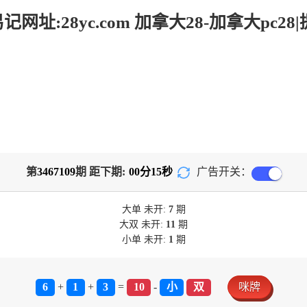
第
3467109
期 距下期:
00
分
15
秒
广告开关：
大单
未开:
7
期
大双
未开:
11
期
小单
未开:
1
期
6
+
1
+
3
=
10
-
小
双
咪牌