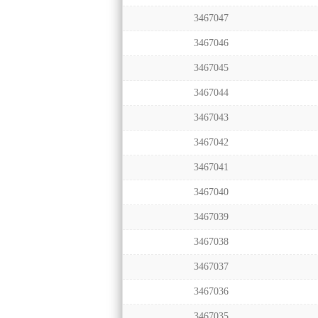
3467047
3467046
3467045
3467044
3467043
3467042
3467041
3467040
3467039
3467038
3467037
3467036
3467035