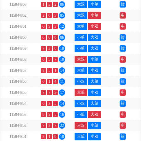
115044863
1
3
2
06
大双
小单
错
115044862
2
0
3
05
大双
小单
中
115044861
0
9
3
12
大单
小双
中
115044860
0
6
0
06
小单
大双
错
115044859
7
3
0
10
小单
大双
错
115044858
6
5
7
18
大双
小单
中
115044857
8
5
1
14
大单
小双
错
115044856
6
1
4
11
小双
大单
错
115044855
7
7
3
17
大单
小双
中
115044854
6
3
5
14
小双
大单
错
115044853
9
2
5
16
小单
大双
中
115044852
7
8
7
22
大双
小单
中
115044851
8
1
9
18
大单
小双
错