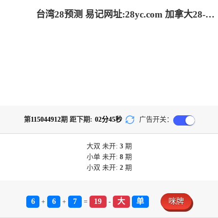
台湾28预测 易记网址:28yc.com 加拿大28-加拿大pc28|提前在线预测官网|飞飞28加拿大在线预测_极致火热优质的免费预测
第
115044912
期 距下期:
02
分
45
秒
广告开关：
大双
未开:
3
期
小单
未开:
8
期
小双
未开:
2
期
6
6
7
19
大
单
咪牌
+
+
=
-