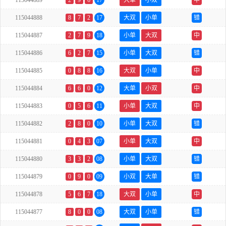
115044889
2
9
6
17
大单
小双
中
115044888
8
7
2
17
大双
小单
错
115044887
2
7
9
18
小单
大双
中
115044886
6
2
7
15
小单
大双
错
115044885
0
8
8
16
大双
小单
中
115044884
6
6
0
12
大单
小双
中
115044883
0
5
6
11
小单
大双
中
115044882
2
8
0
10
小单
大双
错
115044881
0
4
3
07
小单
大双
中
115044880
3
3
2
08
小单
大双
错
115044879
0
9
0
09
小双
大单
错
115044878
5
6
7
18
大双
小单
中
115044877
8
0
0
08
大双
小单
错