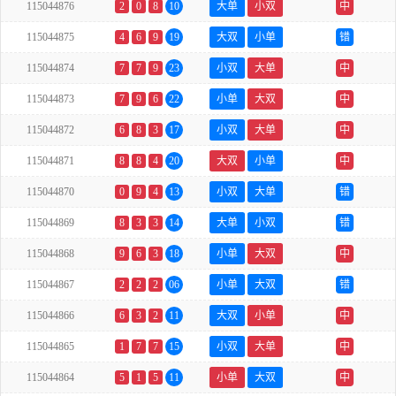
115044876
2
0
8
10
大单
小双
中
115044875
4
6
9
19
大双
小单
错
115044874
7
7
9
23
小双
大单
中
115044873
7
9
6
22
小单
大双
中
115044872
6
8
3
17
小双
大单
中
115044871
8
8
4
20
大双
小单
中
115044870
0
9
4
13
小双
大单
错
115044869
8
3
3
14
大单
小双
错
115044868
9
6
3
18
小单
大双
中
115044867
2
2
2
06
小单
大双
错
115044866
6
3
2
11
大双
小单
中
115044865
1
7
7
15
小双
大单
中
115044864
5
1
5
11
小单
大双
中