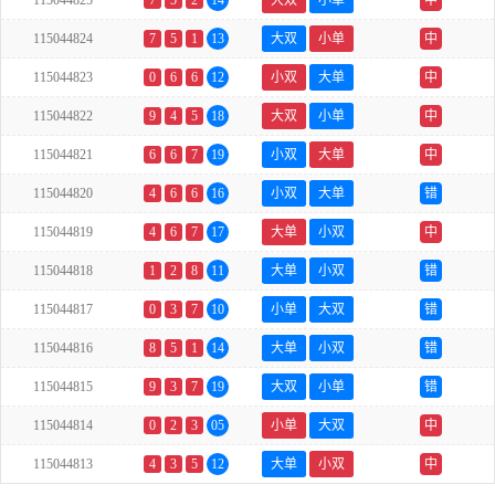
115044825
7
5
2
14
大双
小单
中
115044824
7
5
1
13
大双
小单
中
115044823
0
6
6
12
小双
大单
中
115044822
9
4
5
18
大双
小单
中
115044821
6
6
7
19
小双
大单
中
115044820
4
6
6
16
小双
大单
错
115044819
4
6
7
17
大单
小双
中
115044818
1
2
8
11
大单
小双
错
115044817
0
3
7
10
小单
大双
错
115044816
8
5
1
14
大单
小双
错
115044815
9
3
7
19
大双
小单
错
115044814
0
2
3
05
小单
大双
中
115044813
4
3
5
12
大单
小双
中