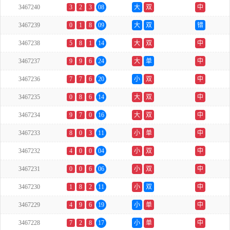
3467240
3
2
3
08
大
双
中
3467239
0
1
8
09
大
双
错
3467238
5
8
1
14
大
双
中
3467237
9
9
6
24
大
单
中
3467236
7
7
6
20
小
双
中
3467235
0
8
6
14
大
双
中
3467234
9
7
0
16
大
双
中
3467233
8
0
3
11
小
单
中
3467232
4
0
0
04
小
双
中
3467231
0
0
6
06
小
双
中
3467230
1
8
2
11
小
双
中
3467229
4
9
6
19
小
单
中
3467228
7
2
8
17
小
单
中