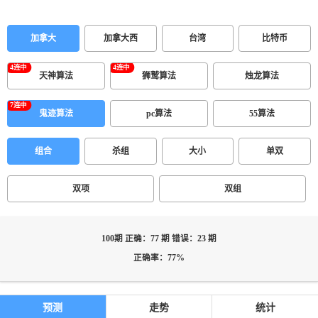
加拿大
加拿大西
台湾
比特币
天神算法
狮鹫算法
烛龙算法
鬼迹算法
pc算法
55算法
组合
杀组
大小
单双
双项
双组
100期 正确：77 期 错误：23 期
正确率：77%
预测
走势
统计