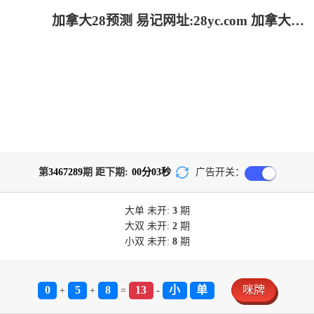
加拿大28预测 易记网址:28yc.com 加拿大28-加拿大pc28|提前在线预测官网|飞飞28加拿大在线预测_极致火热优质的免费预测
第
3467289
期 距下期:
00
分
03
秒
广告开关：
大单
未开:
3
期
大双
未开:
2
期
小双
未开:
8
期
0
5
8
13
小
单
咪牌
+
+
=
-