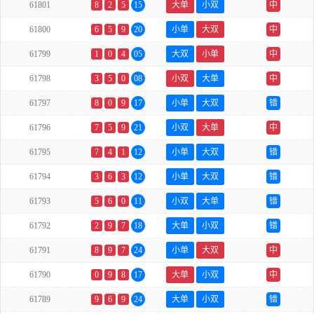
61801
8
2
5
15
大单
小双
中
61800
6
5
9
20
小单
大双
中
61799
1
0
4
05
大双
小单
中
61798
3
5
0
08
小双
大单
中
61797
8
0
9
17
小单
大双
错
61796
7
5
9
21
小双
大单
中
61795
7
4
1
12
小单
大双
错
61794
3
6
3
12
小单
大双
错
61793
5
6
0
11
小双
大单
错
61792
2
9
7
18
大单
小双
错
61791
8
9
7
24
小单
大双
中
61790
0
9
8
17
大单
小双
中
61789
9
6
9
24
大单
小双
错