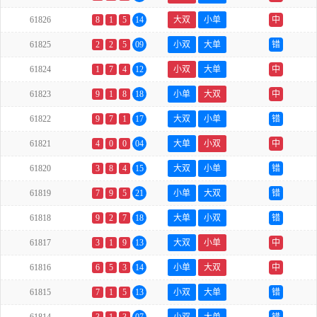
61826
8
1
5
14
大双
小单
中
61825
2
2
5
09
小双
大单
错
61824
1
7
4
12
小双
大单
中
61823
9
1
8
18
小单
大双
中
61822
9
7
1
17
大双
小单
错
61821
4
0
0
04
大单
小双
中
61820
3
8
4
15
大双
小单
错
61819
7
9
5
21
小单
大双
错
61818
9
2
7
18
大单
小双
错
61817
3
1
9
13
大双
小单
中
61816
6
5
3
14
小单
大双
中
61815
7
1
5
13
小双
大单
错