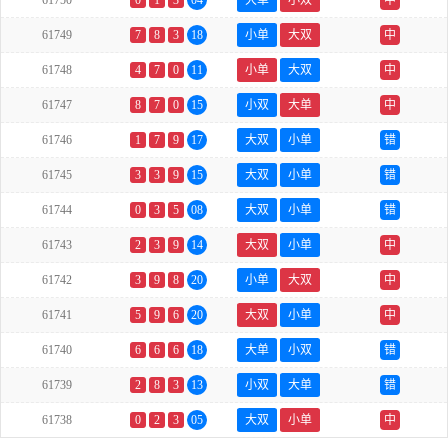
61750
0
1
3
04
大单
小双
中
61749
7
8
3
18
小单
大双
中
61748
4
7
0
11
小单
大双
中
61747
8
7
0
15
小双
大单
中
61746
1
7
9
17
大双
小单
错
61745
3
3
9
15
大双
小单
错
61744
0
3
5
08
大双
小单
错
61743
2
3
9
14
大双
小单
中
61742
3
9
8
20
小单
大双
中
61741
5
9
6
20
大双
小单
中
61740
6
6
6
18
大单
小双
错
61739
2
8
3
13
小双
大单
错
61738
0
2
3
05
大双
小单
中