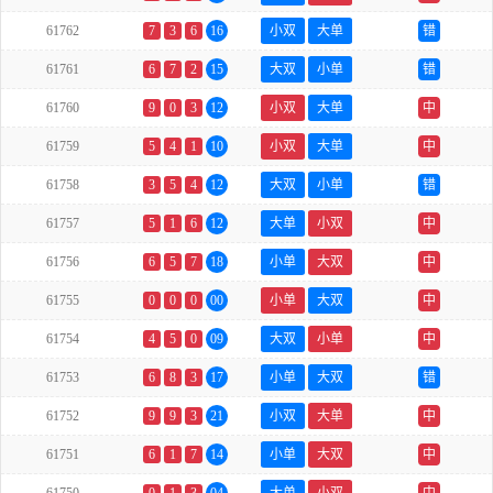
61762
7
3
6
16
小双
大单
错
61761
6
7
2
15
大双
小单
错
61760
9
0
3
12
小双
大单
中
61759
5
4
1
10
小双
大单
中
61758
3
5
4
12
大双
小单
错
61757
5
1
6
12
大单
小双
中
61756
6
5
7
18
小单
大双
中
61755
0
0
0
00
小单
大双
中
61754
4
5
0
09
大双
小单
中
61753
6
8
3
17
小单
大双
错
61752
9
9
3
21
小双
大单
中
61751
6
1
7
14
小单
大双
中