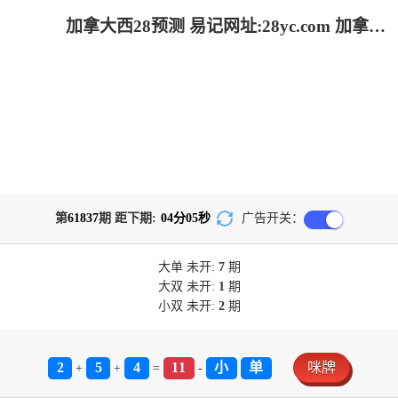
加拿大西28预测 易记网址:28yc.com 加拿大28-加拿大pc28|提前在线预测官网|飞飞28加拿大在线预测_极致火热优质的免费预测
第
61837
期 距下期:
04
分
05
秒
广告开关：
大单
未开:
7
期
大双
未开:
1
期
小双
未开:
2
期
2
5
4
11
小
单
咪牌
+
+
=
-