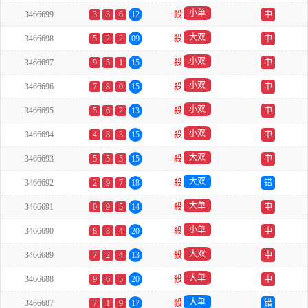
小单
3466699
3
3
6
12
殺
中
大双
3466698
5
2
2
09
殺
中
小双
3466697
9
5
1
15
殺
中
小双
3466696
7
8
0
15
殺
中
小双
3466695
5
6
2
13
殺
中
小双
3466694
4
8
3
15
殺
中
大双
3466693
5
5
5
15
殺
中
大双
3466692
2
9
7
18
殺
错
大单
3466691
0
9
5
14
殺
中
小单
3466690
8
8
4
20
殺
中
大双
3466689
7
2
4
13
殺
中
大单
3466688
9
6
5
20
殺
中
大单
3466687
7
1
9
17
殺
错