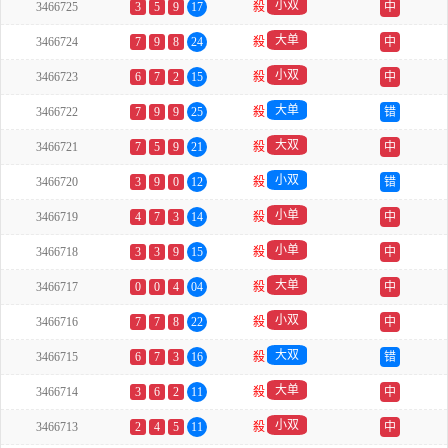
小双
3466725
3
5
9
17
殺
中
大单
3466724
7
9
8
24
殺
中
小双
3466723
6
7
2
15
殺
中
大单
3466722
7
9
9
25
殺
错
大双
3466721
7
5
9
21
殺
中
小双
3466720
3
9
0
12
殺
错
小单
3466719
4
7
3
14
殺
中
小单
3466718
3
3
9
15
殺
中
大单
3466717
0
0
4
04
殺
中
小双
3466716
7
7
8
22
殺
中
大双
3466715
6
7
3
16
殺
错
大单
3466714
3
6
2
11
殺
中
小双
3466713
2
4
5
11
殺
中