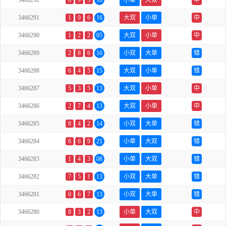
3466292
6
9
3
18
小单
大双
中
3466291
1
9
6
16
大双
小单
中
3466290
1
2
2
05
大双
小单
中
3466289
2
8
6
16
小双
大单
错
3466288
6
4
5
15
大双
小单
错
3466287
5
3
5
13
大双
小单
中
3466286
2
7
4
13
大双
小单
中
3466285
8
4
2
14
小双
大单
错
3466284
6
6
9
21
小单
大双
错
3466283
1
4
3
08
小单
大双
错
3466282
7
5
1
13
小双
大单
错
3466281
0
6
7
13
小双
大单
错
3466280
8
3
2
13
小单
大双
中