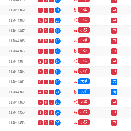
115044370
3
5
7
15
殺
中
小单
115044369
5
7
9
21
殺
中
小双
115044368
8
9
6
23
殺
中
小双
115044367
2
3
9
14
殺
中
小单
115044366
5
9
5
19
殺
中
小双
115044365
6
2
9
17
殺
中
小双
115044364
2
8
7
17
殺
中
小单
115044363
7
3
9
19
殺
中
大单
115044362
9
1
9
19
殺
错
大单
115044361
4
9
8
21
殺
错
大单
115044360
7
8
3
18
殺
中
小双
115044359
1
5
1
07
殺
中
小双
115044358
4
3
0
07
殺
中