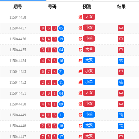
期号
号码
预测
结果
大双
115044458
---
殺
---
小双
115044457
0
5
0
05
殺
中
小单
115044456
6
4
9
19
殺
中
大单
115044455
3
1
0
04
殺
中
大双
115044454
4
9
3
16
殺
错
小双
115044453
6
7
8
21
殺
中
小单
115044452
2
7
2
11
殺
错
大双
115044451
3
0
1
04
殺
中
小双
115044450
4
4
1
09
殺
中
小单
115044449
4
1
6
11
殺
错
大双
115044448
2
8
8
18
殺
错
大双
115044447
7
5
5
17
殺
中