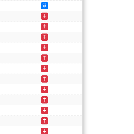
错
中
中
中
中
中
中
中
中
中
中
中
中