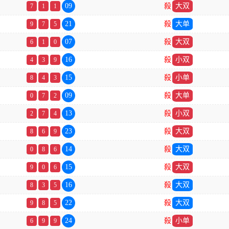
09
殺
大双
7
1
1
21
殺
大单
9
7
5
07
殺
大双
6
1
0
16
殺
小双
4
3
9
15
殺
小单
8
4
3
09
殺
大单
0
7
2
13
殺
小双
2
7
4
23
殺
大双
8
6
9
14
殺
大双
0
8
6
15
殺
大双
9
0
6
16
殺
大双
8
3
5
22
殺
大双
9
8
5
24
殺
小单
6
9
9