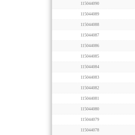
115044090
115044089
115044088
115044087
115044086
115044085
115044084
115044083
115044082
115044081
115044080
115044079
115044078