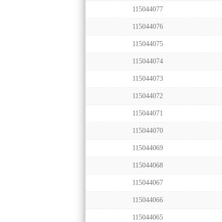
115044077
115044076
115044075
115044074
115044073
115044072
115044071
115044070
115044069
115044068
115044067
115044066
115044065