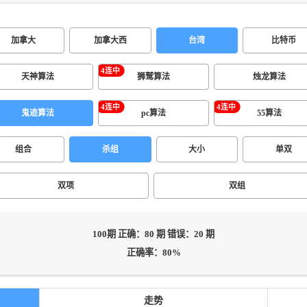
加拿大
加拿大西
台湾
比特币
天神算法
狮鹫算法
烛龙算法
鬼迹算法
pc算法
55算法
组合
杀组
大小
单双
双项
双组
100期 正确：80 期 错误：20 期
正确率：80%
走势