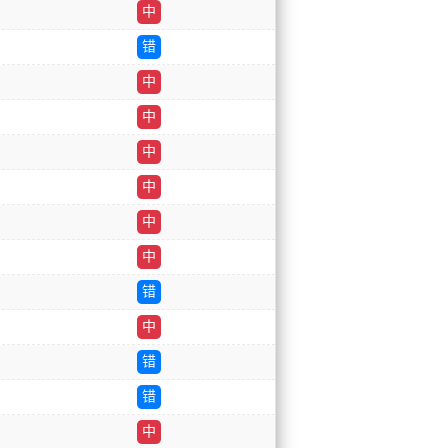
中
错
中
中
中
中
中
中
错
中
错
错
中