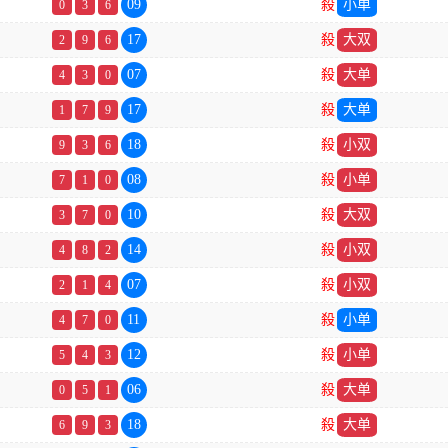
09
殺
小单
0
3
6
17
殺
大双
2
9
6
07
殺
大单
4
3
0
17
殺
大单
1
7
9
18
殺
小双
9
3
6
08
殺
小单
7
1
0
10
殺
大双
3
7
0
14
殺
小双
4
8
2
07
殺
小双
2
1
4
11
殺
小单
4
7
0
12
殺
小单
5
4
3
06
殺
大单
0
5
1
18
殺
大单
6
9
3