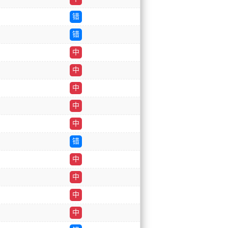
错
错
中
中
中
中
中
错
中
中
中
中