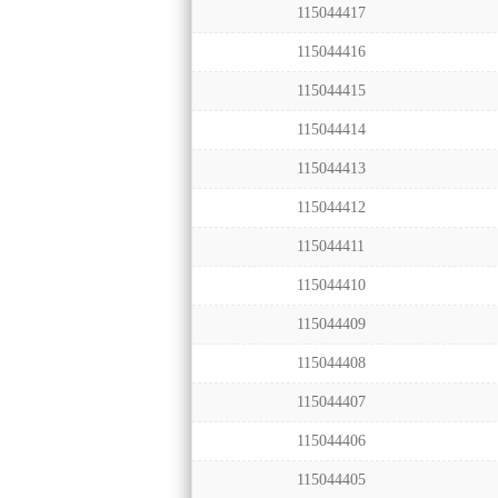
115044417
115044416
115044415
115044414
115044413
115044412
115044411
115044410
115044409
115044408
115044407
115044406
115044405