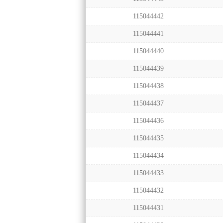
115044442
115044441
115044440
115044439
115044438
115044437
115044436
115044435
115044434
115044433
115044432
115044431