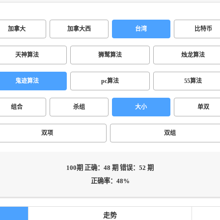
加拿大
加拿大西
台湾
比特币
天神算法
狮鹫算法
烛龙算法
鬼迹算法
pc算法
55算法
组合
杀组
大小
单双
双项
双组
100期 正确：48 期 错误：52 期
正确率：48%
走势