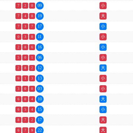
09
小
7
2
0
19
大
7
4
8
17
小
7
3
7
11
小
0
3
8
16
小
2
8
6
06
小
5
0
1
12
大
2
8
2
13
小
9
1
3
03
小
3
0
0
10
大
6
0
4
15
小
6
5
4
17
大
8
7
2
22
大
6
7
9