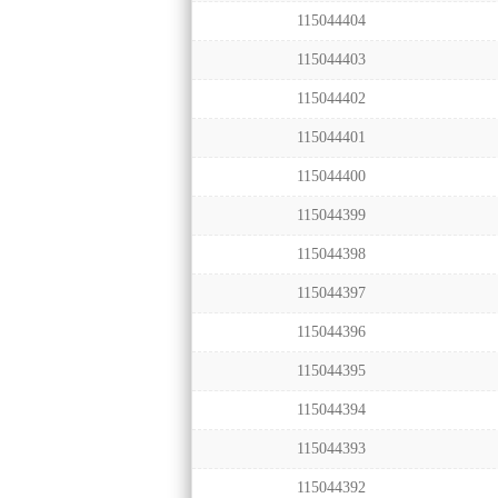
115044404
115044403
115044402
115044401
115044400
115044399
115044398
115044397
115044396
115044395
115044394
115044393
115044392