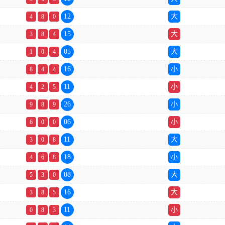
12
大
4
8
0
15
大
3
8
4
05
大
1
0
4
16
小
8
4
4
11
小
4
2
5
26
小
9
8
9
06
小
6
0
0
11
大
3
0
8
18
小
4
6
8
08
大
5
3
0
16
大
3
8
5
11
小
0
8
3