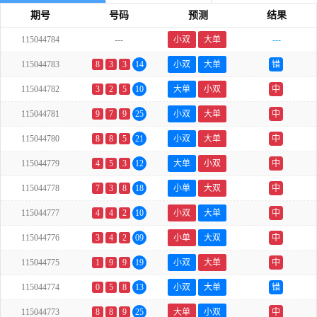
期号
号码
预测
结果
115044784
---
小双
大单
---
115044783
8
3
3
14
小双
大单
错
115044782
3
2
5
10
大单
小双
中
115044781
9
7
9
25
小双
大单
中
115044780
8
8
5
21
小双
大单
中
115044779
4
5
3
12
大单
小双
中
115044778
7
3
8
18
小单
大双
中
115044777
4
4
2
10
小双
大单
中
115044776
3
4
2
09
小单
大双
中
115044775
1
9
9
19
小双
大单
中
115044774
0
5
8
13
小双
大单
错
115044773
8
8
9
25
大单
小双
中