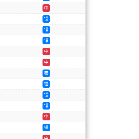
中
错
错
错
中
中
错
错
错
错
中
错
中