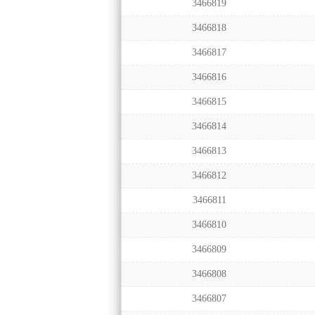
3466819
3466818
3466817
3466816
3466815
3466814
3466813
3466812
3466811
3466810
3466809
3466808
3466807