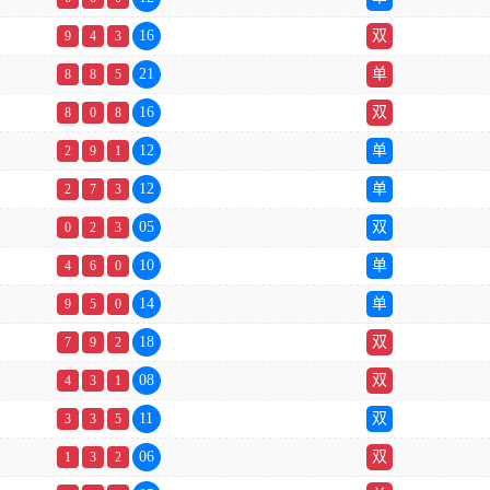
16
双
9
4
3
21
单
8
8
5
16
双
8
0
8
12
单
2
9
1
12
单
2
7
3
05
双
0
2
3
10
单
4
6
0
14
单
9
5
0
18
双
7
9
2
08
双
4
3
1
11
双
3
3
5
06
双
1
3
2