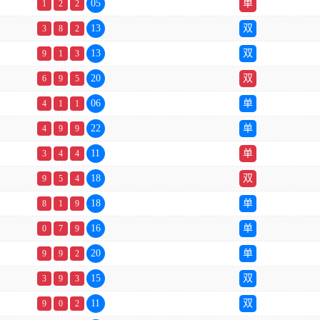
05
单
1
2
2
13
双
3
8
2
13
双
9
1
3
20
双
6
9
5
06
单
4
1
1
22
单
4
9
9
11
单
3
4
4
18
双
9
5
4
18
单
8
1
9
16
单
0
7
9
20
单
9
9
2
15
双
3
9
3
11
双
9
0
2