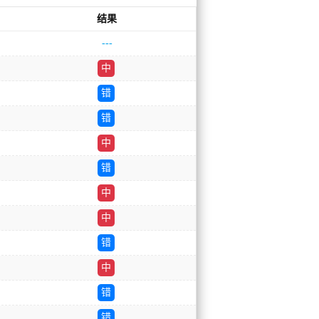
结果
---
中
错
错
中
错
中
中
错
中
错
错