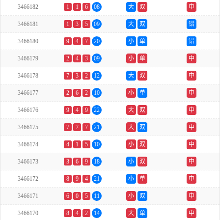
3466182
1
1
6
08
大
双
中
3466181
1
3
5
09
大
双
错
3466180
9
4
7
20
小
单
错
3466179
2
4
3
09
小
单
中
3466178
7
3
2
12
大
双
中
3466177
2
6
2
10
小
单
中
3466176
9
4
9
22
大
双
中
3466175
7
7
7
21
大
双
中
3466174
4
1
5
10
小
双
中
3466173
3
6
9
18
小
双
中
3466172
8
9
4
21
小
单
中
3466171
6
0
5
11
小
双
中
3466170
8
4
2
14
大
单
中