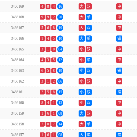
3466169
4
8
4
16
大
双
中
3466168
9
9
2
20
大
单
中
3466167
5
6
8
19
大
双
中
3466166
1
4
5
10
大
单
错
3466165
3
1
0
04
小
双
中
3466164
4
3
5
12
小
单
中
3466163
6
5
8
19
小
双
错
3466162
3
1
2
06
小
双
中
3466161
2
5
8
15
小
双
错
3466160
8
4
1
13
小
双
中
3466159
1
6
1
08
大
双
中
3466158
7
0
7
14
大
单
中
3466157
1
6
1
08
大
单
错