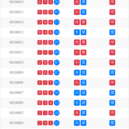
08100816
8
7
5
20
大
单
中
08100815
5
0
0
05
小
双
中
08100814
3
8
4
15
大
单
中
08100813
0
4
6
10
大
单
错
08100812
9
3
9
21
大
单
中
08100811
1
1
7
09
小
单
中
08100810
2
0
5
07
小
双
中
08100809
5
0
2
07
大
双
错
08100808
1
1
1
03
小
双
中
08100807
9
9
1
19
小
双
错
08100806
6
3
4
13
大
双
错
08100805
5
7
6
18
大
单
中
08100804
7
4
1
12
大
单
错