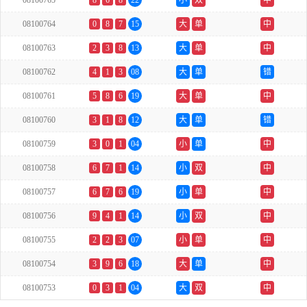
08100765
8
6
8
22
小
双
中
08100764
0
8
7
15
大
单
中
08100763
2
3
8
13
大
单
中
08100762
4
1
3
08
大
单
错
08100761
5
8
6
19
大
单
中
08100760
3
1
8
12
大
单
错
08100759
3
0
1
04
小
单
中
08100758
6
7
1
14
小
双
中
08100757
6
7
6
19
小
单
中
08100756
9
4
1
14
小
双
中
08100755
2
2
3
07
小
单
中
08100754
3
9
6
18
大
单
中
08100753
0
3
1
04
大
双
中