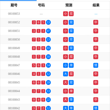
期号
号码
预测
结果
08100853
---
小
双
---
08100852
2
6
5
13
小
双
中
08100851
3
1
3
07
小
双
中
08100850
7
3
3
13
小
双
中
08100849
0
3
0
03
小
双
中
08100848
1
7
2
10
小
双
中
08100847
5
6
3
14
小
单
错
08100846
4
1
7
12
大
双
中
08100845
6
6
7
19
大
双
中
08100844
3
7
3
13
小
单
中
08100843
9
4
9
22
大
单
中
08100842
3
7
2
12
大
单
错