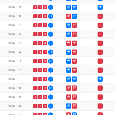
08060739
1
9
8
18
小
单
错
08060738
8
3
0
11
小
双
中
08060737
4
5
7
16
小
双
中
08060736
5
5
8
18
小
双
中
08060735
2
9
4
15
大
单
中
08060734
0
4
7
11
大
单
中
08060733
0
7
0
07
大
单
中
08060732
2
8
3
13
大
单
中
08060731
6
9
3
18
小
单
错
08060730
0
3
3
06
小
双
中
08060729
4
8
0
12
小
双
中
08060728
9
5
6
20
小
双
中