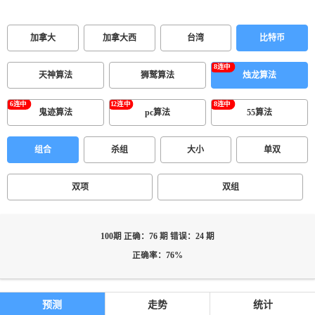
加拿大
加拿大西
台湾
比特币
天神算法
狮鹫算法
烛龙算法
鬼迹算法
pc算法
55算法
组合
杀组
大小
单双
双项
双组
100期 正确：76 期 错误：24 期
正确率：76%
预测
走势
统计