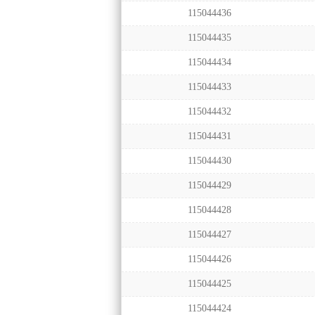
115044436
115044435
115044434
115044433
115044432
115044431
115044430
115044429
115044428
115044427
115044426
115044425
115044424