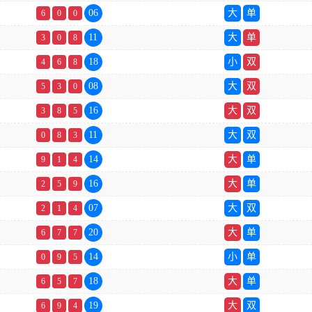
06
大
单
6
0
0
11
大
单
3
0
8
18
小
双
4
6
8
08
大
双
5
3
0
16
大
双
3
8
5
11
大
双
0
8
3
14
大
单
9
1
4
16
大
单
2
5
9
07
大
双
2
1
4
20
大
单
6
7
7
14
小
单
0
9
5
18
大
单
6
5
7
19
大
双
6
9
4