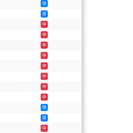
错
错
中
中
中
中
中
中
中
中
错
错
中