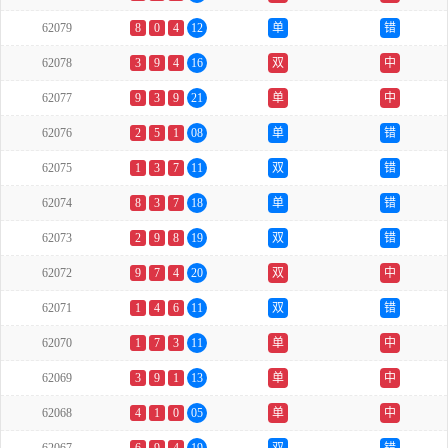
62079
8
0
4
12
单
错
62078
3
9
4
16
双
中
62077
9
3
9
21
单
中
62076
2
5
1
08
单
错
62075
1
3
7
11
双
错
62074
8
3
7
18
单
错
62073
2
9
8
19
双
错
62072
9
7
4
20
双
中
62071
1
4
6
11
双
错
62070
1
7
3
11
单
中
62069
3
9
1
13
单
中
62068
4
1
0
05
单
中