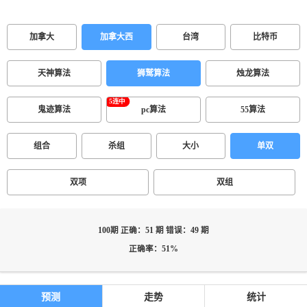
加拿大
加拿大西
台湾
比特币
天神算法
狮鹫算法
烛龙算法
鬼迹算法
pc算法
55算法
组合
杀组
大小
单双
双项
双组
100期 正确：51 期 错误：49 期
正确率：51%
预测
走势
统计