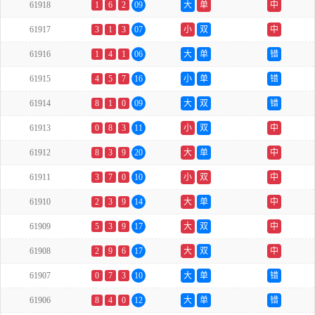
61918
1
6
2
09
大
单
中
61917
3
1
3
07
小
双
中
61916
1
4
1
06
大
单
错
61915
4
5
7
16
小
单
错
61914
8
1
0
09
大
双
错
61913
0
8
3
11
小
双
中
61912
8
3
9
20
大
单
中
61911
3
7
0
10
小
双
中
61910
2
3
9
14
大
单
中
61909
5
3
9
17
大
双
中
61908
2
9
6
17
大
双
中
61907
0
7
3
10
大
单
错
61906
8
4
0
12
大
单
错