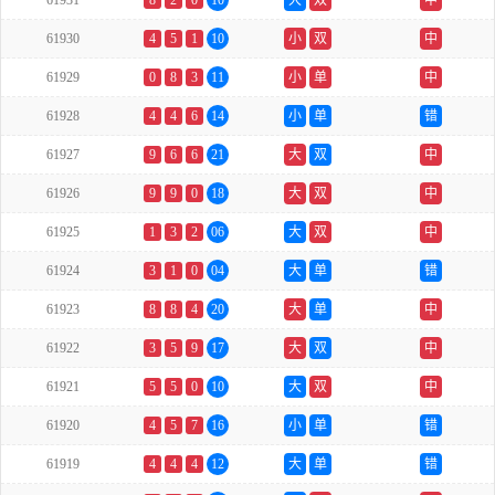
61931
8
2
0
10
大
双
中
61930
4
5
1
10
小
双
中
61929
0
8
3
11
小
单
中
61928
4
4
6
14
小
单
错
61927
9
6
6
21
大
双
中
61926
9
9
0
18
大
双
中
61925
1
3
2
06
大
双
中
61924
3
1
0
04
大
单
错
61923
8
8
4
20
大
单
中
61922
3
5
9
17
大
双
中
61921
5
5
0
10
大
双
中
61920
4
5
7
16
小
单
错
61919
4
4
4
12
大
单
错