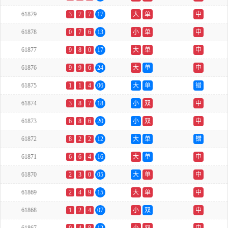
61879
3
7
7
17
大
单
中
61878
0
7
6
13
小
单
中
61877
9
8
0
17
大
单
中
61876
9
9
6
24
大
单
中
61875
1
1
4
06
大
单
错
61874
3
8
7
18
小
双
中
61873
6
8
6
20
小
双
中
61872
8
2
2
12
大
单
错
61871
6
6
4
16
大
单
中
61870
2
3
0
05
大
单
中
61869
2
4
9
15
大
单
中
61868
1
2
4
07
小
双
中