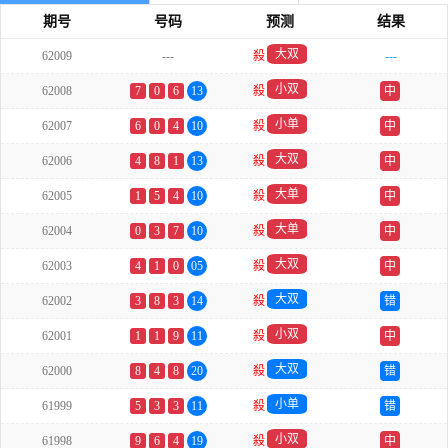
期号
号码
预测
结果
大双
62009
---
殺
---
小双
62008
7
0
6
13
殺
中
小单
62007
6
0
4
10
殺
中
大双
62006
4
8
1
13
殺
中
大单
62005
1
5
4
10
殺
中
大单
62004
0
3
7
10
殺
中
大双
62003
4
1
0
05
殺
中
大双
62002
3
8
3
14
殺
错
小双
62001
1
1
9
11
殺
中
大双
62000
8
4
8
20
殺
错
小单
61999
5
3
3
11
殺
错
小双
61998
9
6
4
19
殺
中