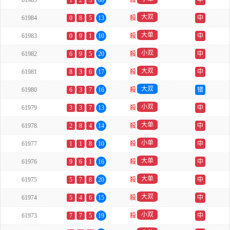
61985
1
2
5
08
殺
中
大双
61984
0
8
5
13
殺
中
大单
61983
0
9
1
10
殺
中
小双
61982
6
9
5
20
殺
中
大双
61981
8
3
6
17
殺
中
大双
61980
6
3
7
16
殺
错
小双
61979
3
3
7
13
殺
中
大单
61978
2
8
4
14
殺
中
小单
61977
1
1
8
10
殺
中
大单
61976
9
6
1
16
殺
中
大单
61975
5
7
8
20
殺
中
大双
61974
5
4
6
15
殺
中
小双
61973
7
7
5
19
殺
中