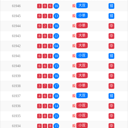
大双
61946
1
9
6
16
殺
错
小单
61945
9
3
1
13
殺
错
小单
61944
9
2
5
16
殺
中
大单
61943
8
9
5
22
殺
中
大单
61942
1
0
3
04
殺
中
小双
61941
6
3
1
10
殺
错
大双
61940
6
6
3
15
殺
中
大单
61939
3
8
5
16
殺
中
小单
61938
3
7
7
17
殺
中
大双
61937
4
6
8
18
殺
错
小双
61936
5
3
6
14
殺
中
小双
61935
5
8
8
21
殺
中
小双
61934
6
1
8
15
殺
中