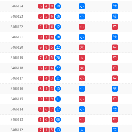
3466124
6
4
9
19
小
错
3466123
5
5
6
16
小
错
3466122
2
4
6
12
小
中
3466121
9
1
8
18
小
错
3466120
9
8
5
22
大
中
3466119
7
8
5
20
大
中
3466118
8
8
6
22
大
中
3466117
4
4
3
11
小
中
3466116
8
4
3
15
小
错
3466115
0
2
9
11
小
中
3466114
4
6
7
17
小
错
3466113
1
0
5
06
小
中
3466112
7
1
5
13
大
错