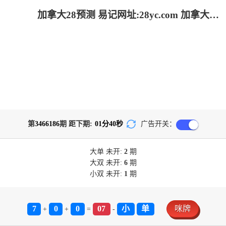
加拿大28预测 易记网址:28yc.com 加拿大28-加拿大pc28|提前在线预测官网|飞飞28加拿大在线预测_极致火热优质的免费预测
第
3466186
期 距下期:
01
分
40
秒
广告开关：
大单
未开:
2
期
大双
未开:
6
期
小双
未开:
1
期
7
0
0
07
小
单
咪牌
+
+
=
-