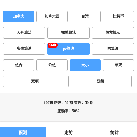
加拿大
加拿大西
台湾
比特币
天神算法
狮鹫算法
烛龙算法
鬼迹算法
pc算法
55算法
组合
杀组
大小
单双
双项
双组
100期 正确：50 期 错误：50 期
正确率：50%
预测
走势
统计