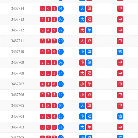
3467714
0
0
1
01
大
单
中
3467713
4
1
3
08
大
双
中
3467712
9
4
9
22
大
单
中
3467711
8
5
7
20
大
双
中
3467710
6
2
6
14
小
单
错
3467709
2
5
1
08
小
单
中
3467708
8
3
3
14
大
双
中
3467707
4
1
8
13
小
单
中
3467706
0
7
5
12
小
双
中
3467705
1
3
1
05
大
单
中
3467704
7
6
4
17
小
双
错
3467703
0
6
5
11
大
单
中