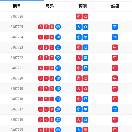
期号
号码
预测
结果
3467726
---
小
双
---
3467725
6
3
0
09
大
双
错
3467724
7
5
6
18
小
单
错
3467723
8
2
1
11
小
双
中
3467722
8
7
7
22
大
单
中
3467721
4
3
0
07
小
双
中
3467720
8
7
3
18
大
双
中
3467719
6
7
5
18
大
双
中
3467718
3
9
1
13
小
双
中
3467717
5
6
9
20
小
单
错
3467716
9
6
8
23
大
双
中
3467715
4
3
2
09
大
单
中