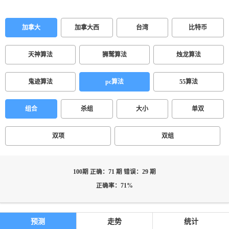
加拿大
加拿大西
台湾
比特币
天神算法
狮鹫算法
烛龙算法
鬼迹算法
pc算法
55算法
组合
杀组
大小
单双
双项
双组
100期 正确：71 期 错误：29 期
正确率：71%
预测
走势
统计