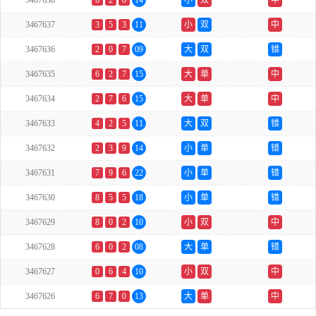
3467638
6
2
6
14
小
双
中
3467637
3
5
3
11
小
双
中
3467636
2
0
7
09
大
双
错
3467635
6
2
7
15
大
单
中
3467634
2
7
6
15
大
单
中
3467633
4
2
5
11
大
双
错
3467632
2
3
9
14
小
单
错
3467631
7
9
6
22
小
单
错
3467630
8
5
5
18
小
单
错
3467629
8
0
2
10
小
双
中
3467628
6
0
2
08
大
单
错
3467627
0
6
4
10
小
双
中
3467626
6
7
0
13
大
单
中