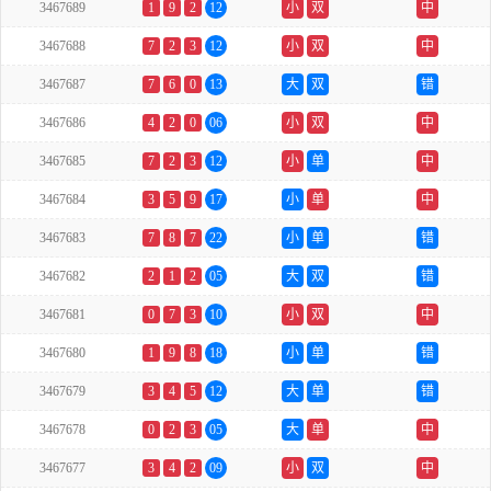
3467689
1
9
2
12
小
双
中
3467688
7
2
3
12
小
双
中
3467687
7
6
0
13
大
双
错
3467686
4
2
0
06
小
双
中
3467685
7
2
3
12
小
单
中
3467684
3
5
9
17
小
单
中
3467683
7
8
7
22
小
单
错
3467682
2
1
2
05
大
双
错
3467681
0
7
3
10
小
双
中
3467680
1
9
8
18
小
单
错
3467679
3
4
5
12
大
单
错
3467678
0
2
3
05
大
单
中
3467677
3
4
2
09
小
双
中