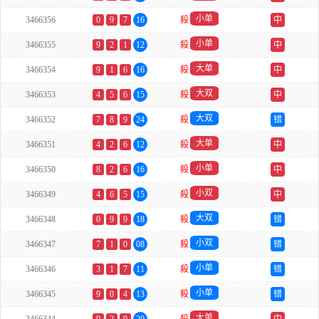
小单
3466356
0
9
7
16
殺
中
小单
3466355
9
2
1
12
殺
中
大单
3466354
9
1
6
16
殺
中
大双
3466353
4
5
6
15
殺
中
大双
3466352
7
8
9
24
殺
错
大单
3466351
4
2
6
12
殺
中
小单
3466350
8
2
6
16
殺
中
小双
3466349
4
6
5
15
殺
中
大双
3466348
0
9
9
18
殺
错
小双
3466347
7
1
0
08
殺
错
小单
3466346
3
1
7
11
殺
错
小单
3466345
9
0
4
13
殺
错
大单