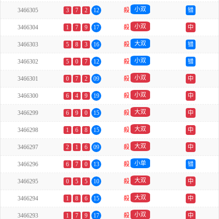
小双
3466305
3
7
2
12
殺
错
小双
3466304
1
7
9
17
殺
中
大双
3466303
5
8
3
16
殺
错
小双
3466302
5
0
7
12
殺
错
小双
3466301
0
7
2
09
殺
中
小双
3466300
6
4
9
19
殺
中
大双
3466299
6
9
0
15
殺
中
大双
3466298
1
6
8
15
殺
中
大双
3466297
2
1
6
09
殺
中
小单
3466296
6
7
0
13
殺
错
大双
3466295
0
5
5
10
殺
中
大双
3466294
1
8
6
15
殺
中
小双
3466293
1
7
9
17
殺
中