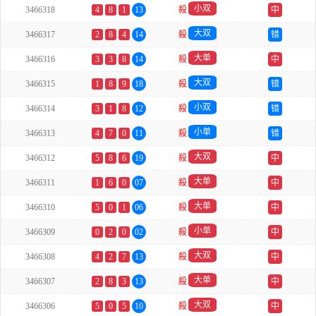
小双
3466318
4
8
1
13
殺
中
大双
3466317
2
8
4
14
殺
错
大单
3466316
3
3
8
14
殺
中
大双
3466315
1
8
9
18
殺
错
小双
3466314
3
1
8
12
殺
错
小单
3466313
4
7
0
11
殺
错
大双
3466312
5
8
6
19
殺
中
大单
3466311
1
6
0
07
殺
中
大单
3466310
5
0
1
06
殺
中
小单
3466309
0
2
0
02
殺
中
大双
3466308
4
2
7
13
殺
中
大单
3466307
2
8
3
13
殺
中
大双
3466306
5
0
5
10
殺
中