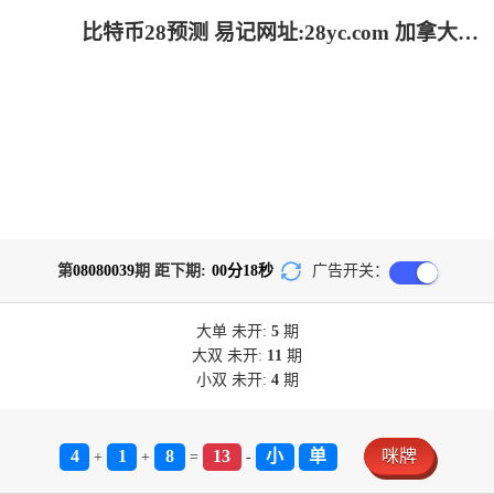
比特币28预测 易记网址:28yc.com 加拿大28-加拿大pc28|提前在线预测官网|飞飞28加拿大在线预测_极致火热优质的免费预测
第
08080039
期 距下期:
00
分
17
秒
广告开关：
大单
未开:
5
期
大双
未开:
11
期
小双
未开:
4
期
4
1
8
13
小
单
咪牌
+
+
=
-