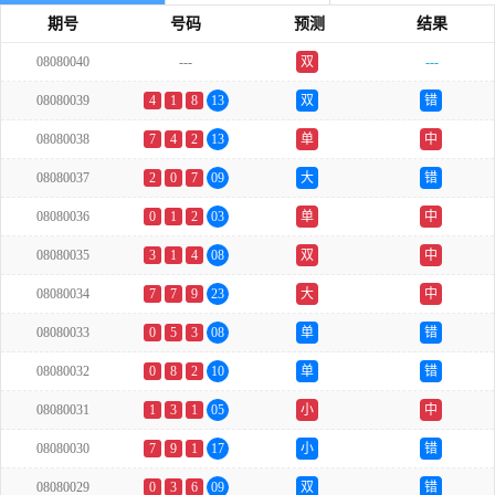
期号
号码
预测
结果
08080040
---
双
---
08080039
4
1
8
13
双
错
08080038
7
4
2
13
单
中
08080037
2
0
7
09
大
错
08080036
0
1
2
03
单
中
08080035
3
1
4
08
双
中
08080034
7
7
9
23
大
中
08080033
0
5
3
08
单
错
08080032
0
8
2
10
单
错
08080031
1
3
1
05
小
中
08080030
7
9
1
17
小
错
08080029
0
3
6
09
双
错