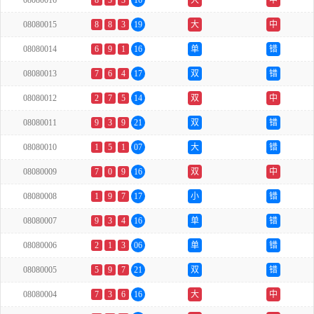
08080016
8
5
3
16
大
中
08080015
8
8
3
19
大
中
08080014
6
9
1
16
单
错
08080013
7
6
4
17
双
错
08080012
2
7
5
14
双
中
08080011
9
3
9
21
双
错
08080010
1
5
1
07
大
错
08080009
7
0
9
16
双
中
08080008
1
9
7
17
小
错
08080007
9
3
4
16
单
错
08080006
2
1
3
06
单
错
08080005
5
9
7
21
双
错
08080004
7
3
6
16
大
中