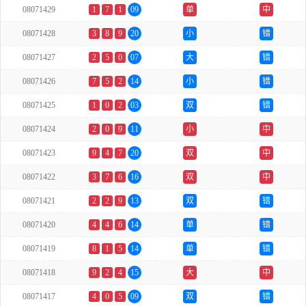
08071429
1
7
1
09
单
中
08071428
3
8
9
20
小
错
08071427
2
5
0
07
大
错
08071426
7
5
2
14
小
错
08071425
1
0
2
03
双
错
08071424
2
0
9
11
小
中
08071423
9
4
7
20
双
中
08071422
3
7
6
16
双
中
08071421
2
2
9
13
双
错
08071420
4
4
6
14
单
错
08071419
8
1
5
14
单
错
08071418
9
2
4
15
大
中
08071417
4
0
5
09
双
错