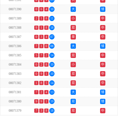
08071391
8
6
9
23
大
中
08071390
0
6
4
10
大
错
08071389
2
1
8
11
小
中
08071388
9
1
8
18
双
中
08071387
0
3
4
07
单
中
08071386
7
1
0
08
大
错
08071385
5
7
2
14
双
中
08071384
0
2
8
10
小
中
08071383
0
9
1
10
双
中
08071382
1
8
5
14
双
中
08071381
7
2
4
13
大
错
08071380
9
9
1
19
双
错
08071379
7
3
8
18
双
中