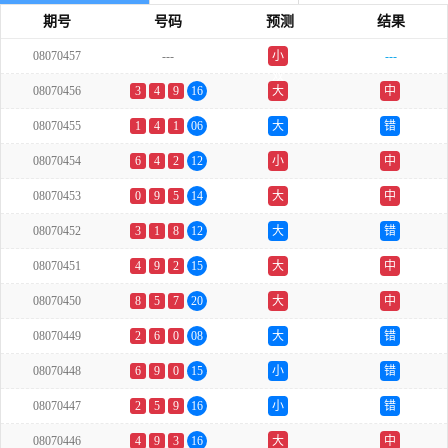
期号
号码
预测
结果
08070457
---
小
---
双
08070456
3
4
9
16
大
中
08070455
1
4
1
06
大
错
08070454
6
4
2
12
小
中
08070453
0
9
5
14
大
中
08070452
3
1
8
12
大
错
08070451
4
9
2
15
大
中
08070450
8
5
7
20
大
中
08070449
2
6
0
08
大
错
08070448
6
9
0
15
小
错
08070447
2
5
9
16
小
错
08070446
4
9
3
16
大
中