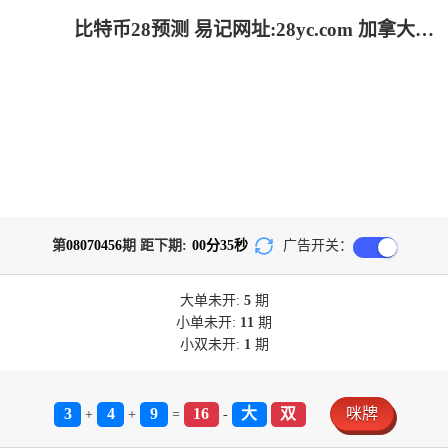
比特币28预测 易记网址:28yc.com 加拿大28-加拿大pc28|提前在线预测官网|飞飞28加拿大在线预测_极致火热优质的免费预测
第
08070456
期 距下期:
00
分
34
秒
广告开关：
大单
未开:
5
期
小单
未开:
11
期
小双
未开:
1
期
3
4
9
16
大
双
咪牌
+
+
=
-