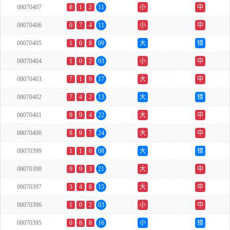
08070407
8
1
2
11
小
中
08070406
0
7
4
11
小
中
08070405
1
0
8
09
大
错
08070404
1
0
2
03
小
中
08070403
7
1
9
17
大
中
08070402
7
4
2
13
大
错
08070401
9
9
4
22
大
中
08070400
8
9
7
24
大
中
08070399
1
1
6
08
大
错
08070398
9
9
3
21
大
中
08070397
3
4
8
15
大
中
08070396
1
0
2
03
小
中
08070395
0
8
8
16
小
错