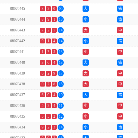
08070445
3
2
0
05
大
错
08070444
8
9
1
18
小
错
08070443
7
2
5
14
大
中
08070442
9
1
4
14
小
错
08070441
1
7
5
13
小
中
08070440
3
6
4
13
大
错
08070439
6
2
9
17
大
中
08070438
0
7
8
15
大
中
08070437
6
0
4
10
大
错
08070436
5
2
4
11
小
中
08070435
5
5
2
12
小
中
08070434
9
2
3
14
小
错