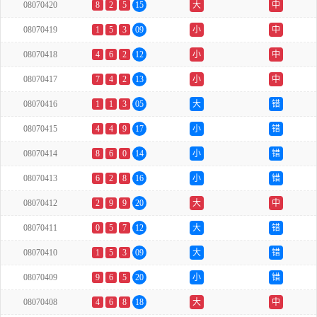
08070420
8
2
5
15
大
中
08070419
1
5
3
09
小
中
08070418
4
6
2
12
小
中
08070417
7
4
2
13
小
中
08070416
1
1
3
05
大
错
08070415
4
4
9
17
小
错
08070414
8
6
0
14
小
错
08070413
6
2
8
16
小
错
08070412
2
9
9
20
大
中
08070411
0
5
7
12
大
错
08070410
1
5
3
09
大
错
08070409
9
6
5
20
小
错
08070408
4
6
8
18
大
中