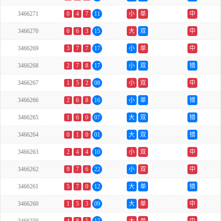
3466271
0
4
7
11
小
单
中
3466270
6
6
3
15
大
双
中
3466269
3
7
7
17
小
单
中
3466268
2
7
8
17
小
双
错
3466267
1
5
2
08
小
双
中
3466266
2
6
8
16
小
单
错
3466265
1
6
0
07
大
双
错
3466264
0
1
0
01
大
双
错
3466263
2
4
4
10
小
双
中
3466262
9
7
6
22
小
双
中
3466261
5
7
0
12
大
单
错
3466260
1
5
3
09
大
单
中