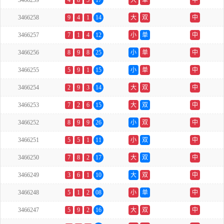
3466259
4
8
5
17
大
单
中
3466258
9
4
1
14
大
双
中
3466257
7
1
4
12
小
单
中
3466256
8
9
8
25
小
单
中
3466255
5
9
1
15
小
单
中
3466254
2
9
3
14
大
双
中
3466253
7
2
6
15
大
双
中
3466252
8
9
9
26
小
双
中
3466251
5
5
1
11
小
双
中
3466250
7
8
2
17
大
双
中
3466249
3
6
1
10
大
双
中
3466248
5
1
2
08
小
单
中
3466247
5
9
2
16
大
双
中