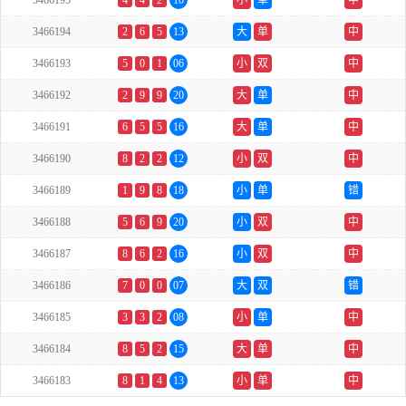
3466195
4
4
2
10
小
单
中
3466194
2
6
5
13
大
单
中
3466193
5
0
1
06
小
双
中
3466192
2
9
9
20
大
单
中
3466191
6
5
5
16
大
单
中
3466190
8
2
2
12
小
双
中
3466189
1
9
8
18
小
单
错
3466188
5
6
9
20
小
双
中
3466187
8
6
2
16
小
双
中
3466186
7
0
0
07
大
双
错
3466185
3
3
2
08
小
单
中
3466184
8
5
2
15
大
单
中
3466183
8
1
4
13
小
单
中