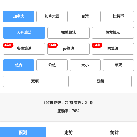
加拿大
加拿大西
台湾
比特币
天神算法
狮鹫算法
烛龙算法
鬼迹算法
pc算法
55算法
组合
杀组
大小
单双
双项
双组
100期 正确：76 期 错误：24 期
正确率：76%
预测
走势
统计