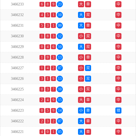
3466233
6
8
9
23
大
单
中
3466232
4
5
1
10
大
双
中
3466231
5
3
1
09
大
单
中
3466230
1
8
3
12
小
双
中
3466229
0
4
6
10
大
双
中
3466228
1
9
3
13
小
单
中
3466227
1
4
2
07
小
双
中
3466226
3
1
9
13
小
双
中
3466225
0
3
7
10
小
双
中
3466224
2
4
9
15
大
单
中
3466223
0
5
9
14
小
单
错
3466222
2
3
2
07
大
单
中
3466221
4
0
1
05
大
单
中