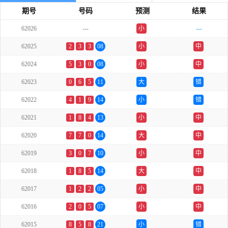
期号
号码
预测
结果
62026
---
小
---
单
62025
2
3
3
08
小
中
62024
5
3
0
08
小
中
62023
0
6
5
11
大
错
62022
4
1
9
14
小
错
62021
1
8
4
13
小
中
62020
7
7
0
14
大
中
62019
3
0
7
10
小
中
62018
1
8
5
14
大
中
62017
1
2
2
05
小
中
62016
2
0
5
07
小
中
62015
8
5
8
21
小
错