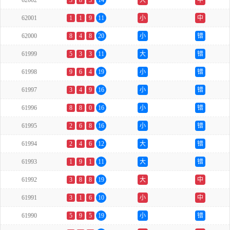
62002
3
8
3
14
大
中
62001
1
1
9
11
小
中
62000
8
4
8
20
小
错
61999
5
3
3
11
大
错
61998
9
6
4
19
小
错
61997
3
4
9
16
小
错
61996
8
8
0
16
小
错
61995
2
6
8
16
小
错
61994
2
4
6
12
大
错
61993
1
9
1
11
大
错
61992
3
8
8
19
大
中
61991
3
1
6
10
小
中
61990
5
9
5
19
小
错