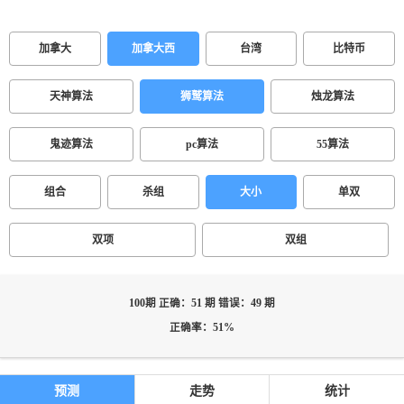
加拿大
加拿大西
台湾
比特币
天神算法
狮鹫算法
烛龙算法
鬼迹算法
pc算法
55算法
组合
杀组
大小
单双
双项
双组
100期 正确：51 期 错误：49 期
正确率：51%
预测
走势
统计