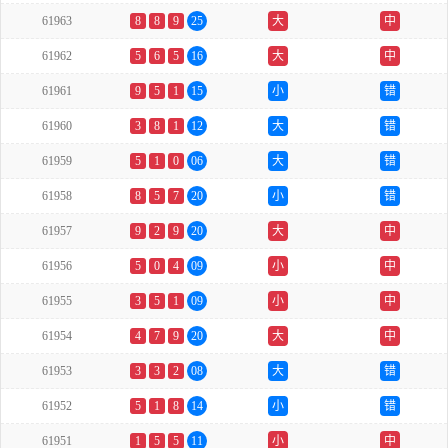
61963
8
8
9
25
大
中
61962
5
6
5
16
大
中
61961
9
5
1
15
小
错
61960
3
8
1
12
大
错
61959
5
1
0
06
大
错
61958
8
5
7
20
小
错
61957
9
2
9
20
大
中
61956
5
0
4
09
小
中
61955
3
5
1
09
小
中
61954
4
7
9
20
大
中
61953
3
3
2
08
大
错
61952
5
1
8
14
小
错
61951
1
5
5
11
小
中