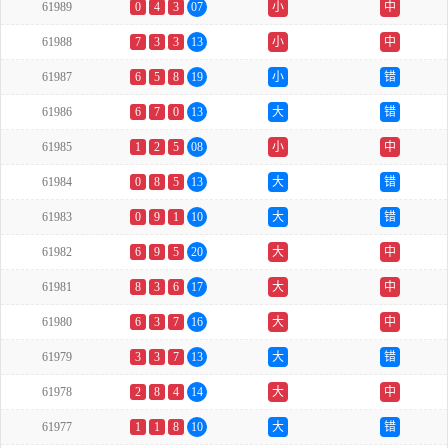
61989
0
4
3
07
小
中
61988
7
3
3
13
小
中
61987
6
5
8
19
小
错
61986
6
7
0
13
大
错
61985
1
2
5
08
小
中
61984
0
8
5
13
大
错
61983
0
9
1
10
大
错
61982
6
9
5
20
大
中
61981
8
3
6
17
大
中
61980
6
3
7
16
大
中
61979
3
3
7
13
大
错
61978
2
8
4
14
大
中
61977
1
1
8
10
大
错