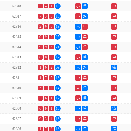
62318
5
4
1
10
小
单
中
62317
7
3
3
13
小
双
中
62316
2
6
5
13
大
单
中
62315
9
9
9
27
小
单
中
62314
9
9
3
21
小
单
中
62313
6
0
6
12
小
单
中
62312
1
0
2
03
大
双
错
62311
1
7
5
13
小
单
中
62310
5
7
2
14
大
单
中
62309
5
6
1
12
小
单
中
62308
6
9
1
16
小
单
错
62307
6
3
4
13
小
单
中
62306
1
7
8
16
小
单
错