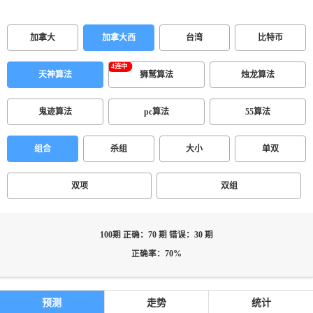
加拿大
加拿大西
台湾
比特币
天神算法
狮鹫算法
烛龙算法
鬼迹算法
pc算法
55算法
组合
杀组
大小
单双
双项
双组
100期 正确：70 期 错误：30 期
正确率：70%
预测
走势
统计