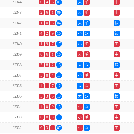
62344
0
4
3
07
大
单
中
62343
2
6
1
09
大
单
中
62342
1
0
3
04
大
单
错
62341
4
2
9
15
小
双
错
62340
1
9
7
17
小
单
中
62339
8
6
1
15
大
单
中
62338
3
8
2
13
大
双
错
62337
5
8
4
17
小
单
中
62336
4
1
7
12
大
双
中
62335
5
3
5
13
大
双
错
62334
4
0
9
13
小
双
中
62333
8
0
3
11
小
单
中
62332
0
3
4
07
小
双
中