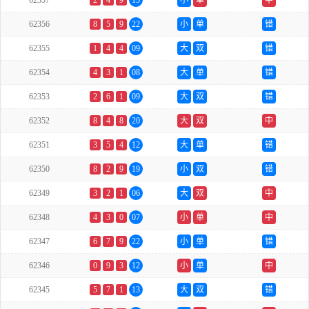
62357
2
4
9
15
小
单
中
62356
8
5
9
22
小
单
错
62355
1
4
4
09
大
双
错
62354
4
3
1
08
大
单
错
62353
2
6
1
09
大
双
错
62352
8
4
8
20
大
双
中
62351
3
5
4
12
大
单
错
62350
8
2
9
19
小
双
错
62349
3
2
1
06
大
双
中
62348
4
3
0
07
小
单
中
62347
6
7
9
22
小
单
错
62346
0
9
3
12
小
单
中
62345
5
7
1
13
大
双
错