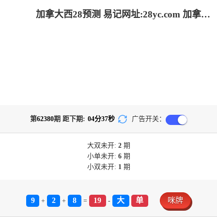
加拿大西28预测 易记网址:28yc.com 加拿大28-加拿大pc28|提前在线预测官网|飞飞28加拿大在线预测_极致火热优质的免费预测
第
62380
期 距下期:
04
分
37
秒
广告开关：
大双
未开:
2
期
小单
未开:
6
期
小双
未开:
1
期
9
2
8
19
大
单
咪牌
+
+
=
-