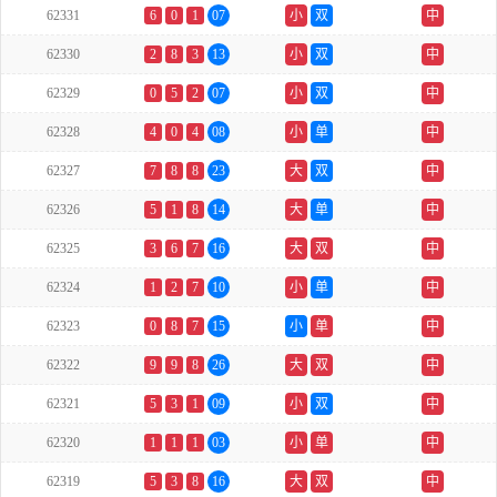
62331
6
0
1
07
小
双
中
62330
2
8
3
13
小
双
中
62329
0
5
2
07
小
双
中
62328
4
0
4
08
小
单
中
62327
7
8
8
23
大
双
中
62326
5
1
8
14
大
单
中
62325
3
6
7
16
大
双
中
62324
1
2
7
10
小
单
中
62323
0
8
7
15
小
单
中
62322
9
9
8
26
大
双
中
62321
5
3
1
09
小
双
中
62320
1
1
1
03
小
单
中
62319
5
3
8
16
大
双
中