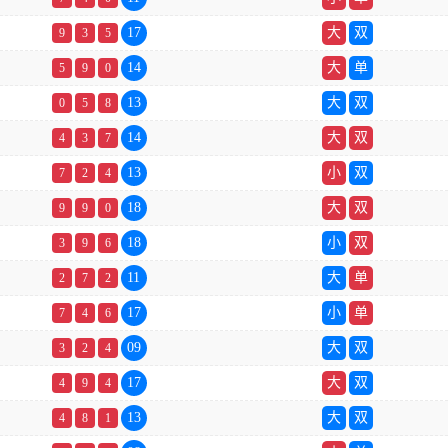
17
大
双
9
3
5
14
大
单
5
9
0
13
大
双
0
5
8
14
大
双
4
3
7
13
小
双
7
2
4
18
大
双
9
9
0
18
小
双
3
9
6
11
大
单
2
7
2
17
小
单
7
4
6
09
大
双
3
2
4
17
大
双
4
9
4
13
大
双
4
8
1