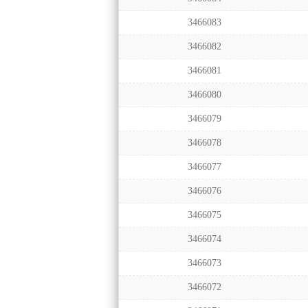
3466083
3466082
3466081
3466080
3466079
3466078
3466077
3466076
3466075
3466074
3466073
3466072