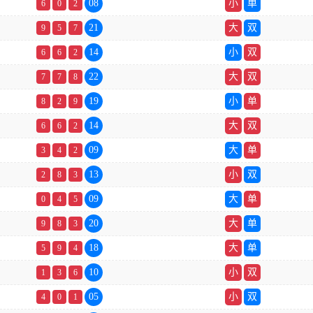
08
小
单
6
0
2
21
大
双
9
5
7
14
小
双
6
6
2
22
大
双
7
7
8
19
小
单
8
2
9
14
大
双
6
6
2
09
大
单
3
4
2
13
小
双
2
8
3
09
大
单
0
4
5
20
大
单
9
8
3
18
大
单
5
9
4
10
小
双
1
3
6
05
小
双
4
0
1