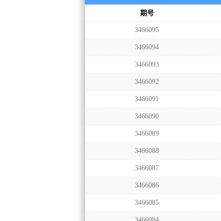
期号
3466095
3466094
3466093
3466092
3466091
3466090
3466089
3466088
3466087
3466086
3466085
3466084