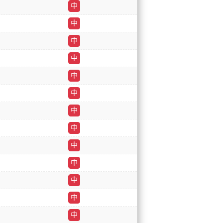
中
中
中
中
中
中
中
中
中
中
中
中
中