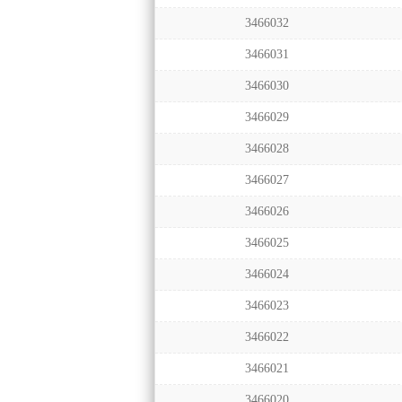
3466032
3466031
3466030
3466029
3466028
3466027
3466026
3466025
3466024
3466023
3466022
3466021
3466020