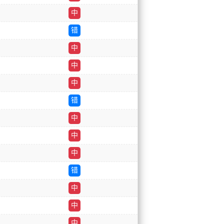
中
错
中
中
中
错
中
中
中
错
中
中
中