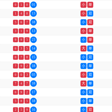
01
小
单
0
1
0
13
小
双
1
4
8
18
小
双
5
6
7
13
小
单
3
1
9
23
小
单
9
9
5
14
大
单
6
3
5
15
小
双
0
7
8
18
小
单
7
9
2
03
小
双
0
0
3
18
大
单
7
4
7
17
小
双
6
9
2
18
小
单
5
8
5
16
小
双
2
5
9