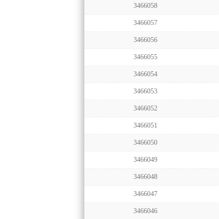
3466058
3466057
3466056
3466055
3466054
3466053
3466052
3466051
3466050
3466049
3466048
3466047
3466046