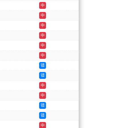
中
中
中
中
中
中
错
错
中
中
错
错
中